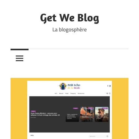
Skip
to
Get We Blog
content
La blogosphère